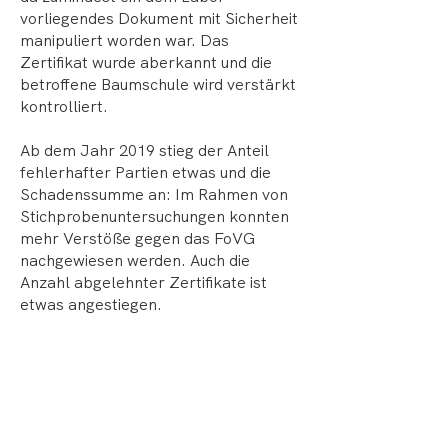
vorliegendes Dokument mit Sicherheit
manipuliert worden war. Das
Zertifikat wurde aberkannt und die
betroffene Baumschule wird verstärkt
kontrolliert.
Ab dem Jahr 2019 stieg der Anteil
fehlerhafter Partien etwas und die
Schadenssumme an: Im Rahmen von
Stichprobenuntersuchungen konnten
mehr Verstöße gegen das FoVG
nachgewiesen werden. Auch die
Anzahl abgelehnter Zertifikate ist
etwas angestiegen.
Die Interpretation der Befunde ist
aufgrund der guten Zusammenarbeit
mit den betroffenen Baumschulen
möglich und einleuchtend: Die stark
gestiegene Nachfrage führte zu einer