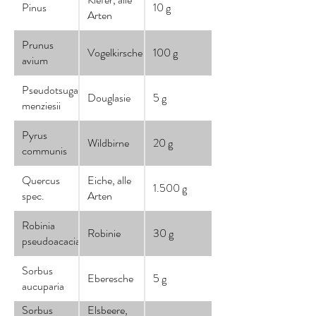
Pinus
10 g
Arten
Prunus
Vogelkirsche
100 g
avium
Pseudotsuga
Douglasie
5 g
menziesii
Pyrus
Wildbirne
20 g
communis
Quercus
Eiche, alle
1.500 g
spec.
Arten
Robinia
Robinie
30 g
pseudoacacia
Sorbus
Eberesche
5 g
aucuparia
Sorbus
Elsbeere,