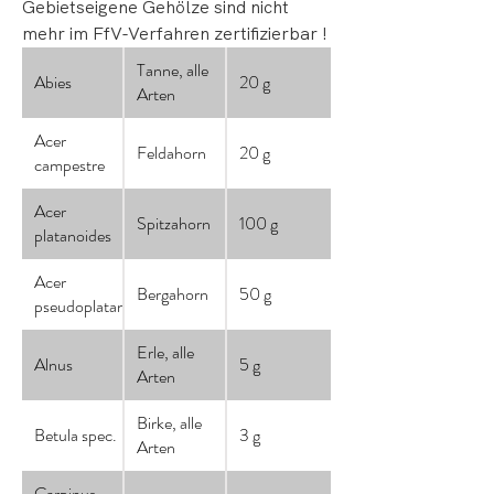
Gebietseigene Gehölze sind nicht
mehr im FfV-Verfahren zertifizierbar !
Tanne, alle
Abies
20 g
Arten
Acer
Feldahorn
20 g
campestre
Acer
Spitzahorn
100 g
platanoides
Acer
Bergahorn
50 g
pseudoplatanus
Erle, alle
Alnus
5 g
Arten
Birke, alle
Betula spec.
3 g
Arten
Carpinus