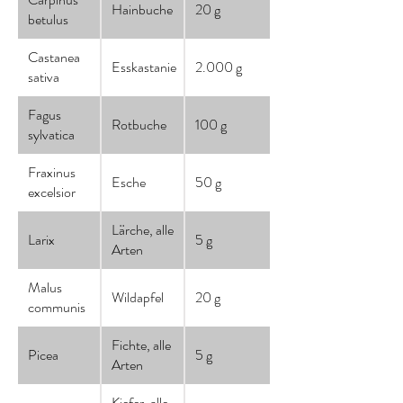
Hainbuche
20 g
betulus
Castanea
Esskastanie
2.000 g
sativa
Fagus
Rotbuche
100 g
sylvatica
Fraxinus
Esche
50 g
excelsior
Lärche, alle
Larix
5 g
Arten
Malus
Wildapfel
20 g
communis
Fichte, alle
Picea
5 g
Arten
Kiefer, alle